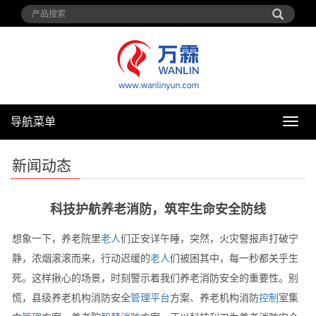
导航菜单
导
航
菜
新闻动态
单
科技护航养老消防，筑牢生命安全防线
想象一下，养老院里
老人
们正安详午睡，突然，火灾警报声打破宁
静，浓烟滚滚而来，行动迟缓的
老人
们被困其中，每一秒都关乎生
死。这样揪心的场景，时刻警示着我们养老消防安全的重要性。别
慌，县级养老机构消防安全
管理
平台
方案、养老机构消防
控制
室集