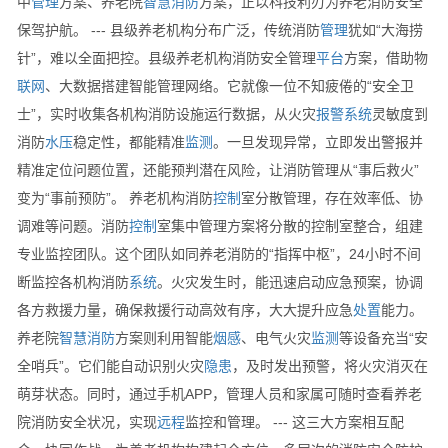
中
管理
方案、养老院
智慧消防
方案，正以科技利刃为养老消防安全
保驾护航。 --- 县级养老机构分布广泛，传统消防
管理
犹如“大海捞
针”，难以全面把控。县级养老机构消防安全管理
平台
方案，借助物
联网
、大数据搭建智能管理网络。它就像一位不知疲倦的“安全卫
士”，实时收集各机构消防设施运行数据，从火灾
报警
系统
灵敏度到
消防
水压
稳定性，都能精准
监测
。一旦发现异常，立即发出警报并
精准定位问题位置，还能预判潜在风险，让消防管理从“事后救火”
变为“事前预防”。 养老机构消防
控制
室分散管理，存在效率低、协
调难等问题。消防
控制
室集中管理方案将分散的控制室整合，组建
专业监控团队。这个团队如同养老消防的“指挥中枢”，24小时不间
断监控各机构消防
系统
。火灾发生时，能迅速启动应急预案，协调
各方救援力量，确保救援行动高效有序，大大提升应急
处置
能力。
养老院
智慧消防
方案则利用智能
烟感
、电气火灾
监测
等设备充当“安
全哨兵”。它们能自动识别火灾
隐患
，及时发出预警，将火灾消灭在
萌芽状态。同时，通过手机APP，管理人员和家属可随时查看养老
院消防安全状况，实现
远程
监控和管理。 --- 这三大方案相互配