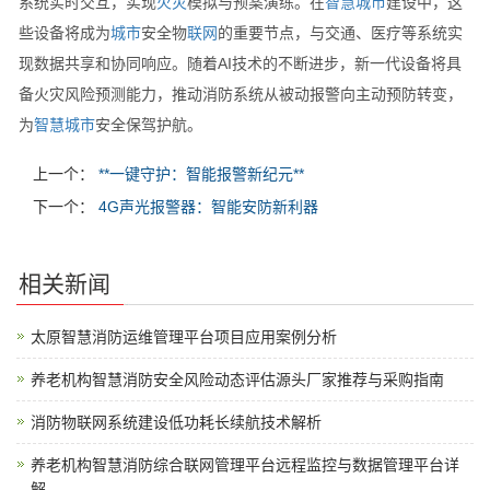
系统实时交互，实现
火灾
模拟与预案演练。在
智慧
城市
建设中，这
些设备将成为
城市
安全物
联网
的重要节点，与交通、医疗等系统实
现数据共享和协同响应。随着AI技术的不断进步，新一代设备将具
备火灾风险预测能力，推动消防系统从被动报警向主动预防转变，
为
智慧
城市
安全保驾护航。
上一个：
**一键守护：智能报警新纪元**
下一个：
4G声光报警器：智能安防新利器
相关新闻
太原智慧消防运维管理平台项目应用案例分析
养老机构智慧消防安全风险动态评估源头厂家推荐与采购指南
消防物联网系统建设低功耗长续航技术解析
养老机构智慧消防综合联网管理平台远程监控与数据管理平台详
解