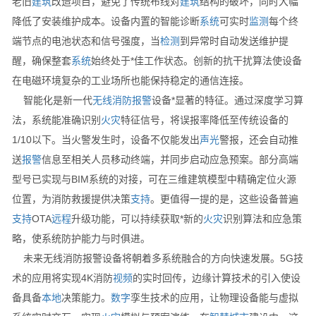
老旧
建筑
改造项目，避免了传统布线对
建筑
结构的破坏，同时大幅
降低了安装维护成本。设备内置的智能诊断
系统
可实时
监测
每个终
端节点的电池状态和信号强度，当
检测
到异常时自动发送维护提
醒，确保整套
系统
始终处于*佳工作状态。创新的抗干扰算法使设备
在电磁环境复杂的工业场所也能保持稳定的通信连接。
智能化是新一代
无线
消防
报警
设备*显著的特征。通过深度学习算
法，系统能准确识别
火灾
特征信号，将误报率降低至传统设备的
1/10以下。当火警发生时，设备不仅能发出
声光
警报，还会自动推
送
报警
信息至相关人员移动终端，并同步启动应急预案。部分高端
型号已实现与BIM系统的对接，可在三维建筑模型中精确定位火源
位置，为消防救援提供决策
支持
。更值得一提的是，这些设备普遍
支持
OTA
远程
升级功能，可以持续获取*新的
火灾
识别算法和应急策
略，使系统防护能力与时俱进。
未来无线消防报警设备将朝着多系统融合的方向快速发展。5G技
术的应用将实现4K消防
视频
的实时回传，边缘计算技术的引入使设
备具备
本地
决策能力。
数字
孪生技术的应用，让物理设备能与虚拟