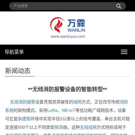
导航菜单
导
航
菜
新闻动态
单
**无线消防报警设备的智能转型**
无线
消防
报警
设备凭借其突破性的
组网
方式，正在改写传统
消防
系统
的架构模式。采用
LoRa
、
NB-IoT
等低功耗广域网技术，设备
可在复杂
建筑
环境中实现半径2公里以上的信号覆盖，单台主机可稳
定连接500个以上不同类型
探测器
。这种
无线
组网
方式特别适用于